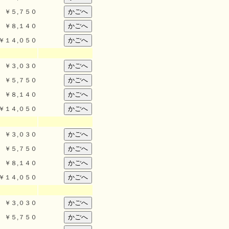
￥
５,７５０
￥
８,１４０
￥
１４,０５０
￥
３,０３０
￥
５,７５０
￥
８,１４０
￥
１４,０５０
￥
３,０３０
￥
５,７５０
￥
８,１４０
￥
１４,０５０
￥
３,０３０
￥
５,７５０