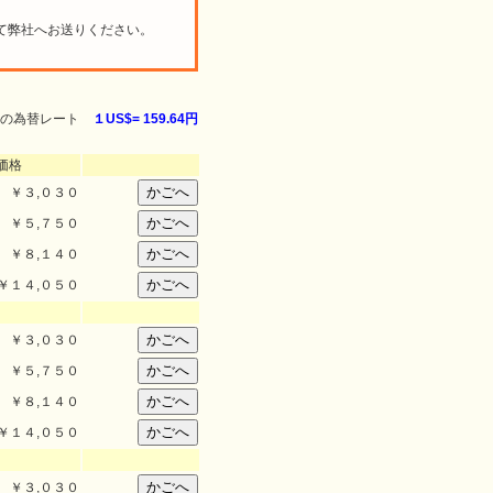
て弊社へお送りください。
の為替レート
１US$=
159.64円
価格
￥
３,０３０
￥
５,７５０
￥
８,１４０
￥
１４,０５０
￥
３,０３０
￥
５,７５０
￥
８,１４０
￥
１４,０５０
￥
３,０３０