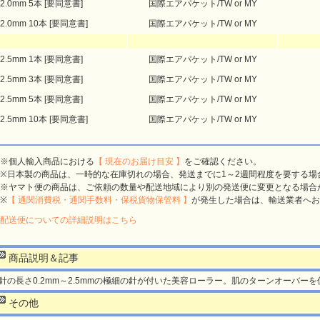
2.0mm 5本 [要同意書]
国際エアパケット/TW or MY
2.0mm 10本 [要同意書]
国際エアパケット/TW or MY
2.5mm 1本 [要同意書]
国際エアパケット/TW or MY
2.5mm 3本 [要同意書]
国際エアパケット/TW or MY
2.5mm 5本 [要同意書]
国際エアパケット/TW or MY
2.5mm 10本 [要同意書]
国際エアパケット/TW or MY
※個人輸入商品における
【 現在のお届け目安 】
をご確認ください。
※日本製の商品は、一時的な在庫切れの場合、発送までに1～2週間程度を要する場
※ヤマト便の商品は、ご依頼の数量や配送地域により別の発送便に変更となる場合
※
【 通関消費税・通関手数料・保税貨物保管料 】
が発生した場合は、輸送業者へお
配送便についての詳細説明はこちら
商品説明＆記事
針の長さ0.2mm～2.5mmの極細の針が付いた美容ローラー。肌のターンオーバー
その他