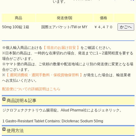
います。
商品
発送便/国
価格
50mg 100錠 1箱
国際エアパケット/TW or MY
￥
４,４７０
※個人輸入商品における
【 現在のお届け目安 】
をご確認ください。
※日本製の商品は、一時的な在庫切れの場合、発送までに1～2週間程度を要する
場合がございます。
※ヤマト便の商品は、ご依頼の数量や配送地域により別の発送便に変更となる場
合がございます。
※
【 通関消費税・通関手数料・保税貨物保管料 】
が発生した場合は、輸送業者
へお支払いください。
配送便についての詳細説明はこちら
商品説明＆記事
ジクロフェナクナトリウム腸溶錠。Aliud Pharma社によるジェネリック。
1 Gastro-Resistant Tablet Contains: Diclofenac Sodium 50mg
使用方法