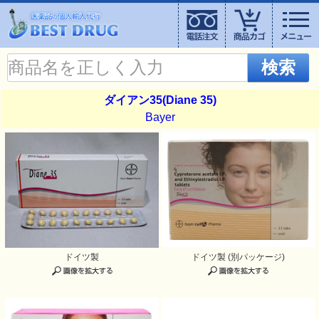
検索
ダイアン35(Diane 35)
Bayer
ドイツ製
ドイツ製 (別パッケージ)