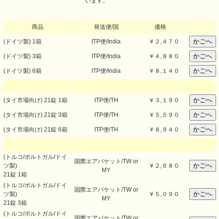
います。
商品
発送便/国
価格
(ドイツ製) 1箱
ITP便/India
￥
２,４７０
(ドイツ製) 3箱
ITP便/India
￥
４,８８０
(ドイツ製) 6箱
ITP便/India
￥
８,１４０
(タイ市場向け) 21錠 1箱
ITP便/TH
￥
３,１９０
(タイ市場向け) 21錠 3箱
ITP便/TH
￥
５,５９０
(タイ市場向け) 21錠 6箱
ITP便/TH
￥
８,９４０
(トルコ/ポルトガル/ドイ
国際エアパケット/TW or
ツ製)
￥
２,６８０
MY
21錠 1箱
(トルコ/ポルトガル/ドイ
国際エアパケット/TW or
ツ製)
￥
５,０９０
MY
21錠 3箱
(トルコ/ポルトガル/ドイ
国際エアパケット/TW or