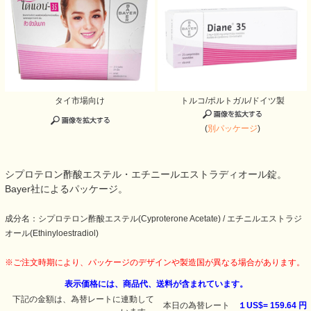
タイ市場向け
トルコ/ポルトガル/ドイツ製
(
別パッケージ
)
シプロテロン酢酸エステル・エチニールエストラディオール錠。
Bayer社によるパッケージ。
成分名：シプロテロン酢酸エステル(Cyproterone Acetate) / エチニルエストラジ
オール(Ethinyloestradiol)
※ご注文時期により、パッケージのデザインや製造国が異なる場合があります。
表示価格には、商品代、送料が含まれています。
下記の金額は、為替レートに連動して
本日の為替レート
１US$=
159.64 円