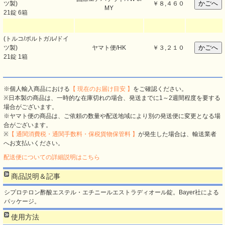
ツ製)
￥
８,４６０
MY
21錠 6箱
(トルコ/ポルトガル/ドイ
ツ製)
ヤマト便/HK
￥
３,２１０
21錠 1箱
※個人輸入商品における
【 現在のお届け目安 】
をご確認ください。
※日本製の商品は、一時的な在庫切れの場合、発送までに1～2週間程度を要する
場合がございます。
※ヤマト便の商品は、ご依頼の数量や配送地域により別の発送便に変更となる場
合がございます。
※
【 通関消費税・通関手数料・保税貨物保管料 】
が発生した場合は、輸送業者
へお支払いください。
配送便についての詳細説明はこちら
商品説明＆記事
シプロテロン酢酸エステル・エチニールエストラディオール錠。Bayer社による
パッケージ。
使用方法