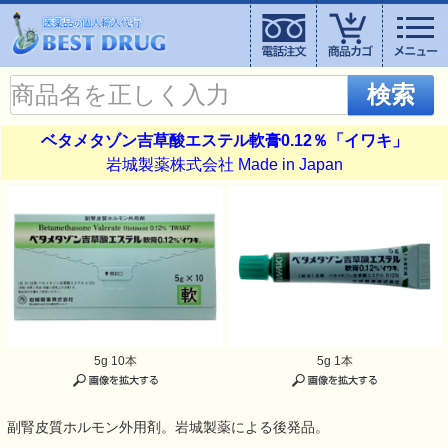
検索
ベタメタゾン吉草酸エステル軟膏0.12％「イワキ」
岩城製薬株式会社 Made in Japan
5g 10本
5g 1本
副腎皮質ホルモン外用剤。岩城製薬による後発品。