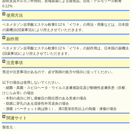
副腎皮質ホルモン外用剤。岩城製薬による後発品。旧名：デルモゾール軟膏
0.12%
使用方法
ベタメタゾン吉草酸エステル軟膏0.12％「イワキ」の用法・用量などは、日本国
の薬機法(旧薬事法)により控えさせていただきます。
副作用
ベタメタゾン吉草酸エステル軟膏0.12％「イワキ」の副作用は、日本国の薬機法
(旧薬事法)により控えさせていただきます。
注意事項
禁忌や注意事項があるので、必ず医師の処方や指示に従ってください。
以下の場合は使用しないでください。
・細菌・真菌・スピロヘータ・ウイルス皮膚感染症及び動物性皮膚疾患（疥癬、
けじらみ等）の場合
・本剤の成分に対し過敏症の既往歴のある患者の場合
・鼓膜に穿孔のある湿疹性外耳道炎の場合
・潰瘍（ベーチェット病は除く）、第2度深在性以上の熱傷・凍傷の場合
関連サイト
製造元：