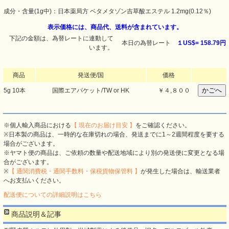
成分・含量(1g中)：日本薬局方 ベタメタゾン吉草酸エステル 1.2mg(0.12％)
表示価格には、商品代、送料が含まれています。
下記の金額は、為替レートに連動して
本日の為替レート
１US$=
158.79円
います。
商品
発送便/国
価格
5g 10本
国際エアパケット/TW or HK
￥４,８００
※個人輸入商品における
【 現在のお届け目安 】
をご確認ください。
※日本製の商品は、一時的な在庫切れの場合、発送までに1～2週間程度を要する
場合がございます。
※ヤマト便の商品は、ご依頼の数量や配送地域により別の発送便に変更となる場
合がございます。
※
【 通関消費税・通関手数料・保税貨物保管料 】
が発生した場合は、輸送業者
へお支払いください。
配送便についての詳細説明はこちら
商品説明＆記事