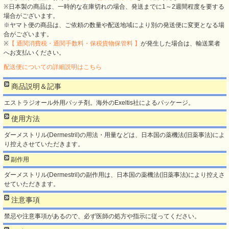
※日本製の商品は、一時的な在庫切れの場合、発送までに1～2週間程度を要する
場合がございます。
※ヤマト便の商品は、ご依頼の数量や配送地域により別の発送便に変更となる場
合がございます。
※
【 通関消費税・通関手数料・保税貨物保管料 】
が発生した場合は、輸送業者
へお支払いください。
配送便についての詳細説明はこちら
商品説明＆記事
エストラジオール外用パッチ剤。海外のExeltis社によるパッケージ。
使用方法
ダーメストリル(Dermestril)の用法・用量などは、日本国の薬機法(旧薬事法)によ
り控えさせていただきます。
副作用
ダーメストリル(Dermestril)の副作用は、日本国の薬機法(旧薬事法)により控えさ
せていただきます。
注意事項
禁忌や注意事項があるので、必ず医師の処方や指示に従ってください。