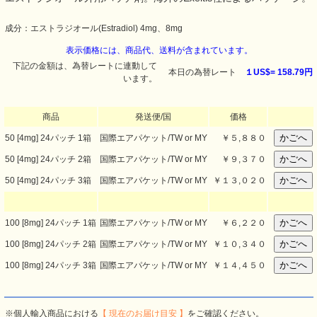
成分：エストラジオール(Estradiol) 4mg、8mg
表示価格には、商品代、送料が含まれています。
下記の金額は、為替レートに連動して
本日の為替レート
１US$=
158.79円
います。
商品
発送便/国
価格
50 [4mg] 24パッチ 1箱
国際エアパケット/TW or MY
￥
５,８８０
50 [4mg] 24パッチ 2箱
国際エアパケット/TW or MY
￥
９,３７０
50 [4mg] 24パッチ 3箱
国際エアパケット/TW or MY
￥
１３,０２０
100 [8mg] 24パッチ 1箱
国際エアパケット/TW or MY
￥
６,２２０
100 [8mg] 24パッチ 2箱
国際エアパケット/TW or MY
￥
１０,３４０
100 [8mg] 24パッチ 3箱
国際エアパケット/TW or MY
￥
１４,４５０
※個人輸入商品における
【 現在のお届け目安 】
をご確認ください。