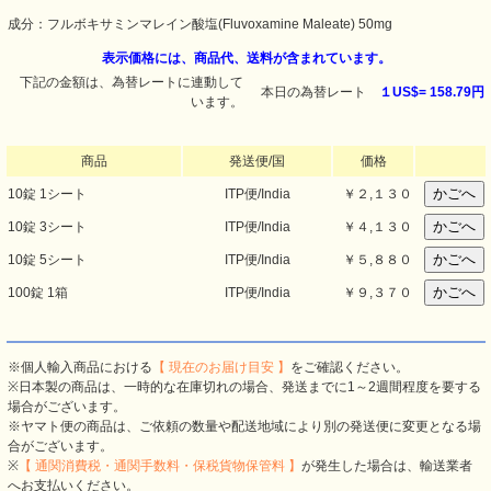
成分：フルボキサミンマレイン酸塩(Fluvoxamine Maleate) 50mg
表示価格には、商品代、送料が含まれています。
下記の金額は、為替レートに連動して
本日の為替レート
１US$=
158.79円
います。
商品
発送便/国
価格
10錠 1シート
ITP便/India
￥
２,１３０
10錠 3シート
ITP便/India
￥
４,１３０
10錠 5シート
ITP便/India
￥
５,８８０
100錠 1箱
ITP便/India
￥
９,３７０
※個人輸入商品における
【 現在のお届け目安 】
をご確認ください。
※日本製の商品は、一時的な在庫切れの場合、発送までに1～2週間程度を要する
場合がございます。
※ヤマト便の商品は、ご依頼の数量や配送地域により別の発送便に変更となる場
合がございます。
※
【 通関消費税・通関手数料・保税貨物保管料 】
が発生した場合は、輸送業者
へお支払いください。