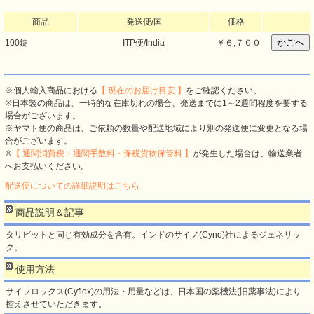
商品
発送便/国
価格
100錠
ITP便/India
￥
６,７００
※個人輸入商品における
【 現在のお届け目安 】
をご確認ください。
※日本製の商品は、一時的な在庫切れの場合、発送までに1～2週間程度を要する
場合がございます。
※ヤマト便の商品は、ご依頼の数量や配送地域により別の発送便に変更となる場
合がございます。
※
【 通関消費税・通関手数料・保税貨物保管料 】
が発生した場合は、輸送業者
へお支払いください。
配送便についての詳細説明はこちら
商品説明＆記事
タリビットと同じ有効成分を含有。インドのサイノ(Cyno)社によるジェネリッ
ク。
使用方法
サイフロックス(Cyflox)の用法・用量などは、日本国の薬機法(旧薬事法)により
控えさせていただきます。