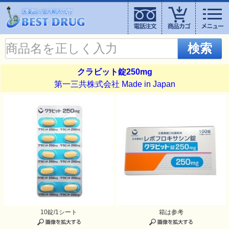
検索
クラビット錠250mg
第一三共株式会社 Made in Japan
10錠/1シート
箱は参考