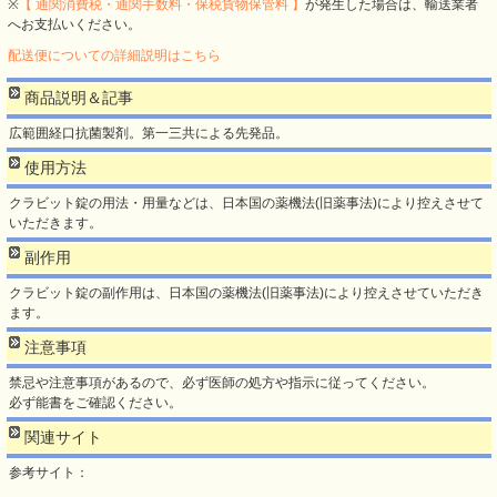
※
【 通関消費税・通関手数料・保税貨物保管料 】
が発生した場合は、輸送業者
へお支払いください。
配送便についての詳細説明はこちら
商品説明＆記事
広範囲経口抗菌製剤。第一三共による先発品。
使用方法
クラビット錠の用法・用量などは、日本国の薬機法(旧薬事法)により控えさせて
いただきます。
副作用
クラビット錠の副作用は、日本国の薬機法(旧薬事法)により控えさせていただき
ます。
注意事項
禁忌や注意事項があるので、必ず医師の処方や指示に従ってください。
必ず能書をご確認ください。
関連サイト
参考サイト：