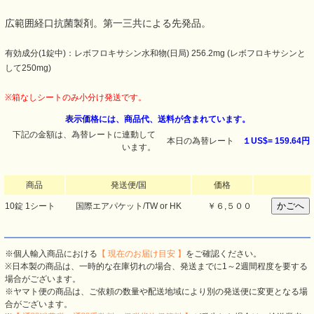
広範囲経口抗菌製剤。第一三共による先発品。
有効成分(1錠中)：レボフロキサシン水和物(日局) 256.2mg (レボフロキサシンと
して250mg)
※箱なしシートのみ小分け発送です。
表示価格には、商品代、送料が含まれています。
下記の金額は、為替レートに連動して
本日の為替レート
１US$=
159.64円
います。
商品
発送便/国
価格
10錠 1シート
国際エアパケット/TW or HK
￥６,５００
※個人輸入商品における
【 現在のお届け目安 】
をご確認ください。
※日本製の商品は、一時的な在庫切れの場合、発送までに1～2週間程度を要する
場合がございます。
※ヤマト便の商品は、ご依頼の数量や配送地域により別の発送便に変更となる場
合がございます。