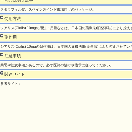
商品説明＆記事
タダラフィル錠。スペイン製インド市場向けのパッケージ。
使用方法
シアリス(Cialis) 10mgの用法・用量などは、日本国の薬機法(旧薬事法)により
副作用
シアリス(Cialis) 10mgの副作用は、日本国の薬機法(旧薬事法)により控えさせて
注意事項
禁忌や注意事項があるので、必ず医師の処方や指示に従ってください。
関連サイト
参考サイト：