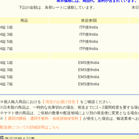
表示価格には、商品代、送料が含まれています。
下記の金額は、為替レートに連動しています。
本日
商品
発送便/国
4錠 1箱
ITP便/India
4錠 3箱
ITP便/India
4錠 5箱
ITP便/India
4錠 7箱
ITP便/India
4錠 1箱
EMS便/India
4錠 3箱
EMS便/India
4錠 5箱
EMS便/India
4錠 7箱
EMS便/India
※個人輸入商品における
【 現在のお届け目安 】
をご確認ください。
※日本製の商品は、一時的な在庫切れの場合、発送までに1～2週間程度を要する場
※ヤマト便の商品は、ご依頼の数量や配送地域により別の発送便に変更となる場合
※
【 通関消費税・通関手数料・保税貨物保管料 】
が発生した場合は、輸送業者へお
配送便についての詳細説明はこちら