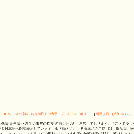
HOME
|
会社案内
|
特定商取引の表示
|
プライバシーポリシー
|
利用規約
|
お問い合わせ
薬機法(薬事法)・厚生労働省の指導基準に基づき、運営しております。ベストドラッ
部を日本語へ翻訳表示しています。個人輸入における医薬品のご使用は、医師等、医
さい。また、ベストドラッグで掲載されている内容の無断転用/掲載をお断りします