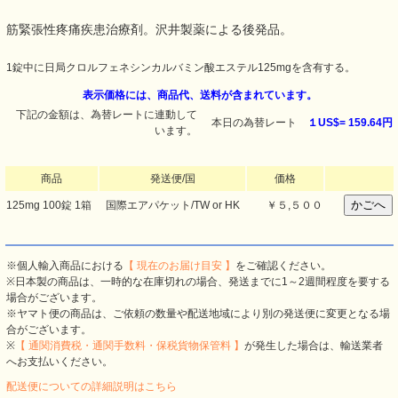
筋緊張性疼痛疾患治療剤。沢井製薬による後発品。
1錠中に日局クロルフェネシンカルバミン酸エステル125mgを含有する。
表示価格には、商品代、送料が含まれています。
下記の金額は、為替レートに連動して
本日の為替レート
１US$=
159.64円
います。
商品
発送便/国
価格
125mg 100錠 1箱
国際エアパケット/TW or HK
￥５,５００
※個人輸入商品における
【 現在のお届け目安 】
をご確認ください。
※日本製の商品は、一時的な在庫切れの場合、発送までに1～2週間程度を要する
場合がございます。
※ヤマト便の商品は、ご依頼の数量や配送地域により別の発送便に変更となる場
合がございます。
※
【 通関消費税・通関手数料・保税貨物保管料 】
が発生した場合は、輸送業者
へお支払いください。
配送便についての詳細説明はこちら