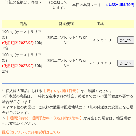
下記の金額は、為替レートに連動して
本日の為替レート
１US$=
158.79円
います。
商品
発送便/国
価格
100mg (オーストラリア
製)
国際エアパケット/TW or
￥
６,５１０
(使用期限:2027/02)
60錠
MY
1箱
100mg (オーストラリア
製)
国際エアパケット/TW or
￥
１０,１６０
(使用期限:2027/02)
60錠
MY
2箱
※個人輸入商品における
【 現在のお届け目安 】
をご確認ください。
※日本製の商品は、一時的な在庫切れの場合、発送までに1～2週間程度を要する
場合がございます。
※ヤマト便の商品は、ご依頼の数量や配送地域により別の発送便に変更となる場
合がございます。
※
【 通関消費税・通関手数料・保税貨物保管料 】
が発生した場合は、輸送業者
へお支払いください。
配送便についての詳細説明はこちら