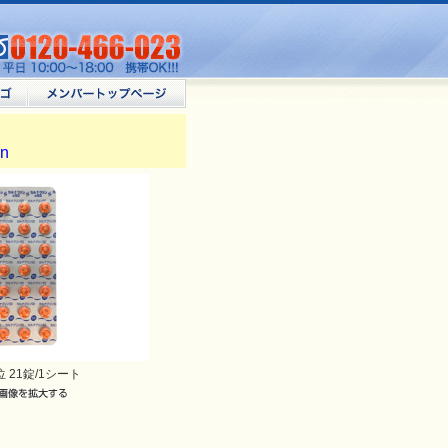
n
位 21錠/1シート