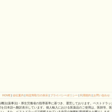
HOME
|
会社案内
|
特定商取引の表示
|
プライバシーポリシー
|
利用規約
|
お問い合わせ
薬機法(薬事法)・厚生労働省の指導基準に基づき、運営しております。ベストドラッ
部を日本語へ翻訳表示しています。個人輸入における医薬品のご使用は、医師等、医
さい。また、ベストドラッグで掲載されている内容の無断転用/掲載をお断りします