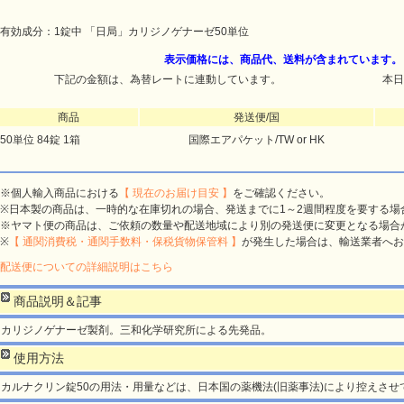
有効成分：1錠中 「日局」カリジノゲナーゼ50単位
表示価格には、商品代、送料が含まれています。
下記の金額は、為替レートに連動しています。
本日
商品
発送便/国
50単位 84錠 1箱
国際エアパケット/TW or HK
※個人輸入商品における
【 現在のお届け目安 】
をご確認ください。
※日本製の商品は、一時的な在庫切れの場合、発送までに1～2週間程度を要する場
※ヤマト便の商品は、ご依頼の数量や配送地域により別の発送便に変更となる場合
※
【 通関消費税・通関手数料・保税貨物保管料 】
が発生した場合は、輸送業者へお
配送便についての詳細説明はこちら
商品説明＆記事
カリジノゲナーゼ製剤。三和化学研究所による先発品。
使用方法
カルナクリン錠50の用法・用量などは、日本国の薬機法(旧薬事法)により控えさせ