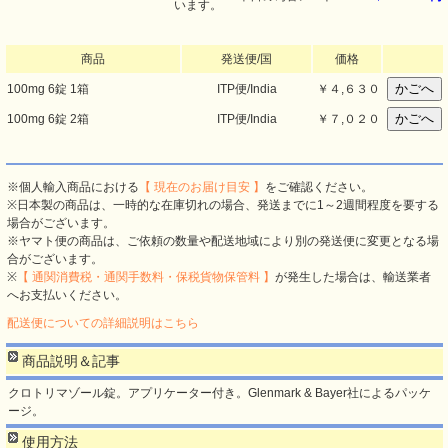
います。
商品
発送便/国
価格
100mg 6錠 1箱
ITP便/India
￥
４,６３０
100mg 6錠 2箱
ITP便/India
￥
７,０２０
※個人輸入商品における
【 現在のお届け目安 】
をご確認ください。
※日本製の商品は、一時的な在庫切れの場合、発送までに1～2週間程度を要する
場合がございます。
※ヤマト便の商品は、ご依頼の数量や配送地域により別の発送便に変更となる場
合がございます。
※
【 通関消費税・通関手数料・保税貨物保管料 】
が発生した場合は、輸送業者
へお支払いください。
配送便についての詳細説明はこちら
商品説明＆記事
クロトリマゾール錠。アプリケーター付き。Glenmark & Bayer社によるパッケ
ージ。
使用方法