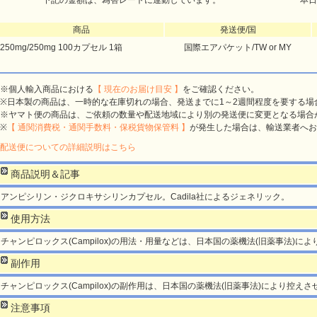
下記の金額は、為替レートに連動しています。
本日
商品
発送便/国
250mg/250mg 100カプセル 1箱
国際エアパケット/TW or MY
※個人輸入商品における
【 現在のお届け目安 】
をご確認ください。
※日本製の商品は、一時的な在庫切れの場合、発送までに1～2週間程度を要する場
※ヤマト便の商品は、ご依頼の数量や配送地域により別の発送便に変更となる場合
※
【 通関消費税・通関手数料・保税貨物保管料 】
が発生した場合は、輸送業者へお
配送便についての詳細説明はこちら
商品説明＆記事
アンピシリン・ジクロキサシリンカプセル。Cadila社によるジェネリック。
使用方法
チャンピロックス(Campilox)の用法・用量などは、日本国の薬機法(旧薬事法)に
副作用
チャンピロックス(Campilox)の副作用は、日本国の薬機法(旧薬事法)により控え
注意事項