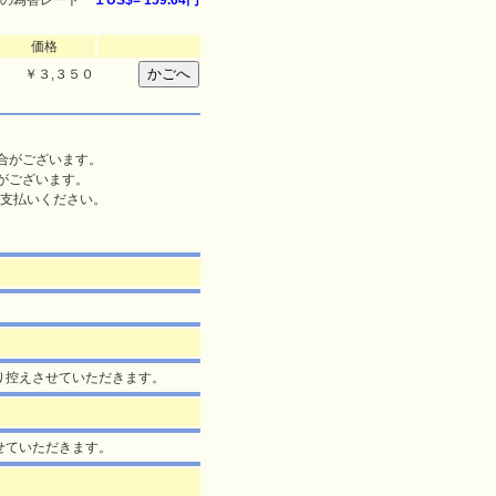
の為替レート
１US$=
159.64円
価格
￥
３,３５０
合がございます。
がございます。
支払いください。
より控えさせていただきます。
させていただきます。