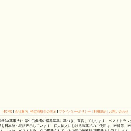
HOME
|
会社案内
|
特定商取引の表示
|
プライバシーポリシー
|
利用規約
|
お問い合わせ
薬機法(薬事法)・厚生労働省の指導基準に基づき、運営しております。ベストドラッ
部を日本語へ翻訳表示しています。個人輸入における医薬品のご使用は、医師等、医
さい。また、ベストドラッグで掲載されている内容の無断転用/掲載をお断りします