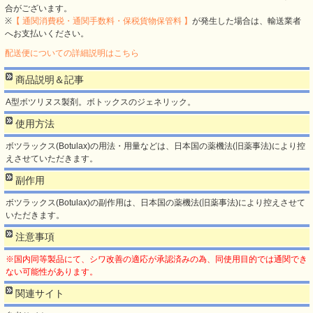
合がございます。
※
【 通関消費税・通関手数料・保税貨物保管料 】
が発生した場合は、輸送業者
へお支払いください。
配送便についての詳細説明はこちら
商品説明＆記事
A型ボツリヌス製剤。ボトックスのジェネリック。
使用方法
ボツラックス(Botulax)の用法・用量などは、日本国の薬機法(旧薬事法)により控
えさせていただきます。
副作用
ボツラックス(Botulax)の副作用は、日本国の薬機法(旧薬事法)により控えさせて
いただきます。
注意事項
※国内同等製品にて、シワ改善の適応が承認済みの為、同使用目的では通関でき
ない可能性があります。
関連サイト