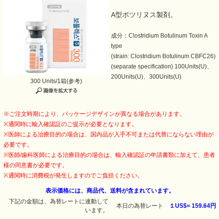
A型ボツリヌス製剤。
成分：Clostridium Botulinum Toxin A
type
(strain: Clostridium Botulinum CBFC26)
(separate specification) 100Units(U)、
200Units(U)、300Units(U)
300 Units/1箱(参考)
※ご注文時期により、パッケージデザインが異なる場合があります。
※通関時に輸入確認証のご提示が必要となります。
※医師による治療目的の場合は、国内品が入手不可または代替にならない理由が
必要です。
※医師/歯科医師による治療目的の場合は、輸入確認証の申請書類に加えて、患者
様の同意書が必要です。
※通関時に消費税が発生しますのでご負担ください。
表示価格には、商品代、送料が含まれています。
下記の金額は、為替レートに連動して
本日の為替レート
１US$=
159.64円
います。