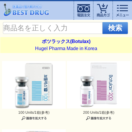
検索
ボツラックス(Botulax)
Hugel Pharma Made in Korea
100 Units/1箱(参考)
200 Units/1箱(参考)