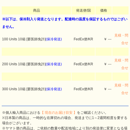
商品
発送便/国
価格
※以下は、保冷剤入り発送となります。配達時の温度を保証するものではござい
ません。
見積・問
100 Units 10箱 [要医師免許]
(保冷発送)
FedEx便/KR
￥ ---
合せ
見積・問
200 Units 10箱 [要医師免許]
(保冷発送)
FedEx便/KR
￥ ---
合せ
見積・問
300 Units 10箱 [要医師免許]
(保冷発送)
FedEx便/KR
￥ ---
合せ
※個人輸入商品における
【 現在のお届け目安 】
をご確認ください。
※日本製の商品は、一時的な在庫切れの場合、発送までに1～2週間程度を要する
場合がございます。
※ヤマト便の商品は、ご依頼の数量や配送地域により別の発送便に変更となる場