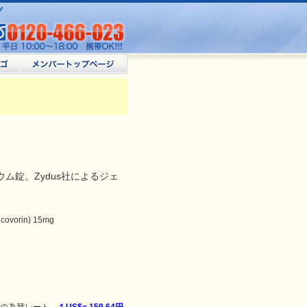
グ
ム錠。Zydus社によるジェ
orin) 15mg