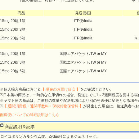
下記の金額は、為替レートに連動しています。
本日
商品
発送便/国
15mg 20錠 1箱
ITP便/India
15mg 20錠 3箱
ITP便/India
15mg 20錠 5箱
ITP便/India
￥
15mg 20錠 1箱
国際エアパケット/TW or MY
15mg 20錠 3箱
国際エアパケット/TW or MY
15mg 20錠 5箱
国際エアパケット/TW or MY
※個人輸入商品における
【 現在のお届け目安 】
をご確認ください。
※日本製の商品は、一時的な在庫切れの場合、発送までに1～2週間程度を要する場
※ヤマト便の商品は、ご依頼の数量や配送地域により別の発送便に変更となる場合
※
【 通関消費税・通関手数料・保税貨物保管料 】
が発生した場合は、輸送業者へお
配送便についての詳細説明はこちら
商品説明＆記事
ロイコボリンカルシウム錠。Zydus社によるジェネリック。