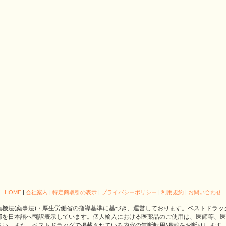
HOME
|
会社案内
|
特定商取引の表示
|
プライバシーポリシー
|
利用規約
|
お問い合わせ
薬機法(薬事法)・厚生労働省の指導基準に基づき、運営しております。ベストドラッ
部を日本語へ翻訳表示しています。個人輸入における医薬品のご使用は、医師等、医
さい。また、ベストドラッグで掲載されている内容の無断転用/掲載をお断りします