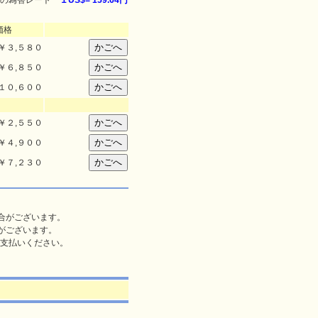
の為替レート
１US$=
159.64円
価格
￥
３,５８０
￥
６,８５０
１０,６００
￥
２,５５０
￥
４,９００
￥
７,２３０
合がございます。
がございます。
支払いください。