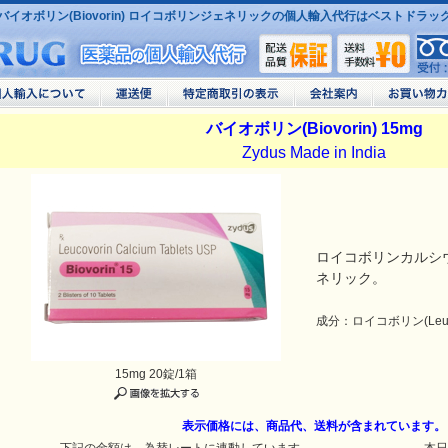
バイオボリン(Biovorin) ロイコボリンジェネリックの個人輸入代行はベストドラッ
バイオボリン(Biovorin) 15mg
Zydus Made in India
ロイコボリンカルシウ
ネリック。
成分：ロイコボリン(Leucov
15mg 20錠/1箱
表示価格には、商品代、送料が含まれています。