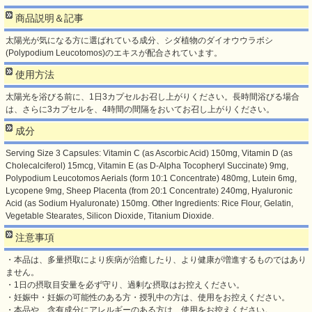
商品説明＆記事
太陽光が気になる方に選ばれている成分、シダ植物のダイオウウラボシ
(Polypodium Leucotomos)のエキスが配合されています。
使用方法
太陽光を浴びる前に、1日3カプセルお召し上がりください。長時間浴びる場合
は、さらに3カプセルを、4時間の間隔をおいてお召し上がりください。
成分
Serving Size 3 Capsules: Vitamin C (as Ascorbic Acid) 150mg, Vitamin D (as
Cholecalciferol) 15mcg, Vitamin E (as D-Alpha Tocopheryl Succinate) 9mg,
Polypodium Leucotomos Aerials (form 10:1 Concentrate) 480mg, Lutein 6mg,
Lycopene 9mg, Sheep Placenta (from 20:1 Concentrate) 240mg, Hyaluronic
Acid (as Sodium Hyaluronate) 150mg. Other Ingredients: Rice Flour, Gelatin,
Vegetable Stearates, Silicon Dioxide, Titanium Dioxide.
注意事項
・本品は、多量摂取により疾病が治癒したり、より健康が増進するものではあり
ません。
・1日の摂取目安量を必ず守り、過剰な摂取はお控えください。
・妊娠中・妊娠の可能性のある方・授乳中の方は、使用をお控えください。
・本品や、含有成分にアレルギーのある方は、使用をお控えください。