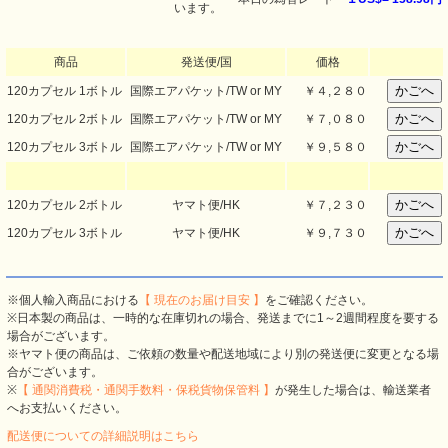
います。
商品
発送便/国
価格
120カプセル 1ボトル
国際エアパケット/TW or MY
￥４,２８０
120カプセル 2ボトル
国際エアパケット/TW or MY
￥７,０８０
120カプセル 3ボトル
国際エアパケット/TW or MY
￥９,５８０
120カプセル 2ボトル
ヤマト便/HK
￥７,２３０
120カプセル 3ボトル
ヤマト便/HK
￥９,７３０
※個人輸入商品における
【 現在のお届け目安 】
をご確認ください。
※日本製の商品は、一時的な在庫切れの場合、発送までに1～2週間程度を要する
場合がございます。
※ヤマト便の商品は、ご依頼の数量や配送地域により別の発送便に変更となる場
合がございます。
※
【 通関消費税・通関手数料・保税貨物保管料 】
が発生した場合は、輸送業者
へお支払いください。
配送便についての詳細説明はこちら