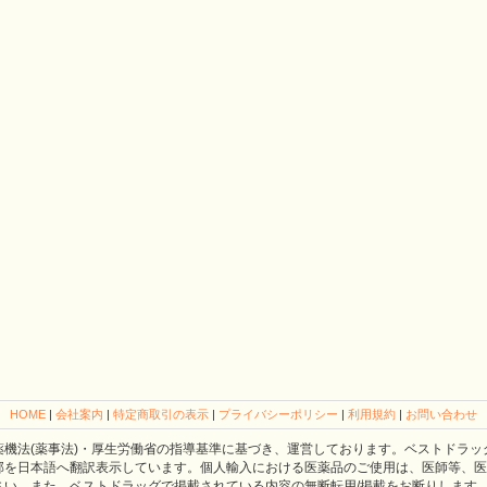
HOME
|
会社案内
|
特定商取引の表示
|
プライバシーポリシー
|
利用規約
|
お問い合わせ
薬機法(薬事法)・厚生労働省の指導基準に基づき、運営しております。ベストドラッ
部を日本語へ翻訳表示しています。個人輸入における医薬品のご使用は、医師等、医
さい。また、ベストドラッグで掲載されている内容の無断転用/掲載をお断りします