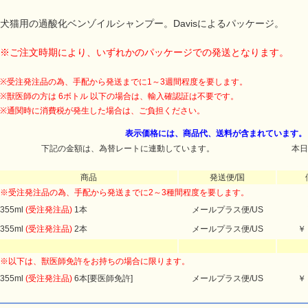
犬猫用の過酸化ベンゾイルシャンプー。Davisによるパッケージ。
※ご注文時期により、いずれかのパッケージでの発送となります。
※受注発注品の為、手配から発送までに1～3週間程度を要します。
※獣医師の方は 6ボトル 以下の場合は、輸入確認証は不要です。
※通関時に消費税が発生した場合は、ご負担ください。
表示価格には、商品代、送料が含まれています。
下記の金額は、為替レートに連動しています。
本日
商品
発送便/国
※受注発注品の為、手配から発送までに2～3種間程度を要します。
355ml
(受注発注品)
1本
メールプラス便/US
355ml
(受注発注品)
2本
メールプラス便/US
￥
※以下は、獣医師免許をお持ちの場合に限ります。
355ml
(受注発注品)
6本[要医師免許]
メールプラス便/US
￥