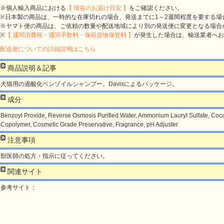
※個人輸入商品における
【 現在のお届け目安 】
をご確認ください。
※日本製の商品は、一時的な在庫切れの場合、発送までに1～2週間程度を要する場
※ヤマト便の商品は、ご依頼の数量や配送地域により別の発送便に変更となる場合
※
【 通関消費税・通関手数料・保税貨物保管料 】
が発生した場合は、輸送業者へお
配送便についての詳細説明はこちら
商品説明＆記事
犬猫用の過酸化ベンゾイルシャンプー。Davisによるパッケージ。
成分
Benzoyl Proxide, Reverse Osmosis Purified Water, Ammonium Lauryl Sulfate, Coca
Copolymer, Cosmetic Grade Preservative, Fragrance, pH Adjuster
注意事項
獣医師の処方・指示に従ってください。
関連サイト
参考サイト：