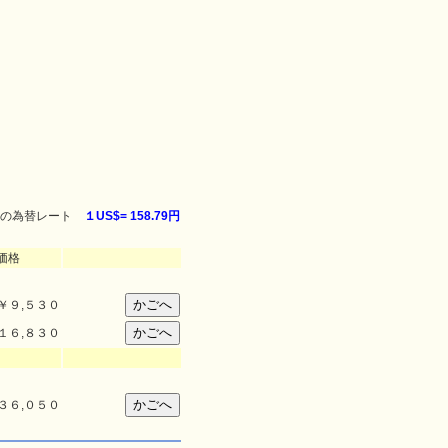
の為替レート
１US$=
158.79円
価格
￥
９,５３０
１６,８３０
３６,０５０