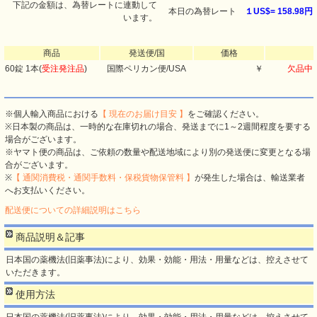
下記の金額は、為替レートに連動して
本日の為替レート
１US$=
158.98円
います。
商品
発送便/国
価格
60錠 1本(
受注発注品
)
国際ペリカン便/USA
￥
欠品中
※個人輸入商品における
【 現在のお届け目安 】
をご確認ください。
※日本製の商品は、一時的な在庫切れの場合、発送までに1～2週間程度を要する
場合がございます。
※ヤマト便の商品は、ご依頼の数量や配送地域により別の発送便に変更となる場
合がございます。
※
【 通関消費税・通関手数料・保税貨物保管料 】
が発生した場合は、輸送業者
へお支払いください。
配送便についての詳細説明はこちら
商品説明＆記事
日本国の薬機法(旧薬事法)により、効果・効能・用法・用量などは、控えさせて
いただきます。
使用方法