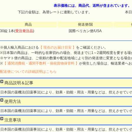
表示価格には、商品代、送料が含まれています。
下記の金額は、為替レートに連動しています。
本日
商品
発送便/国
30錠 1本(
受注発注品
)
国際ペリカン便/USA
※個人輸入商品における
【 現在のお届け目安 】
をご確認ください。
※日本製の商品は、一時的な在庫切れの場合、発送までに1～2週間程度を要する場
※ヤマト便の商品は、ご依頼の数量や配送地域により別の発送便に変更となる場合
※
【 通関消費税・通関手数料・保税貨物保管料 】
が発生した場合は、輸送業者へお
配送便についての詳細説明はこちら
商品説明＆記事
日本国の薬機法(旧薬事法)により、効果・効能・用法・用量などは、控えさせてい
使用方法
日本国の薬機法(旧薬事法)により、効果・効能・用法・用量などは、控えさせてい
注意事項
日本国の薬機法(旧薬事法)により、効果・効能・用法・用量などは、控えさせてい