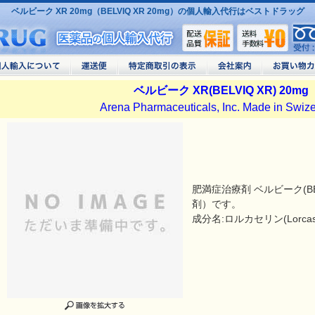
ベルビーク XR 20mg（BELVIQ XR 20mg）の個人輸入代行はベストドラッグ
ベルビーク XR(BELVIQ XR) 20mg
Arena Pharmaceuticals, Inc. Made in Swiz
肥満症治療剤 ベルビーク(B
剤）です。
成分名:ロルカセリン(Lorcaser