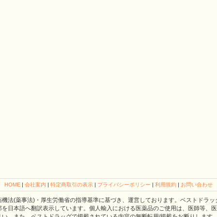
HOME
|
会社案内
|
特定商取引の表示
|
プライバシーポリシー
|
利用規約
|
お問い合わせ
薬機法(薬事法)・厚生労働省の指導基準に基づき、運営しております。ベストドラッ
部を日本語へ翻訳表示しています。個人輸入における医薬品のご使用は、医師等、医
さい。また、ベストドラッグで掲載されている内容の無断転用/掲載をお断りします