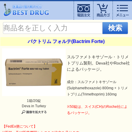
検索
バクトリム フォルテ(Bactrim Forte)
スルファメトキサゾール・トリメ
トプリム製剤。Deva社やRoche社
によるパッケージ。
成分：スルファメトキサゾール
(Sulphamethoxazole) 800mg + トリメ
トプリム(Trimethoprim) 160mg
1箱/20錠
Deva in Turkey
※50錠は、スイス(CH)のRoche社によ
るパッケージ。
【FedEx便について】