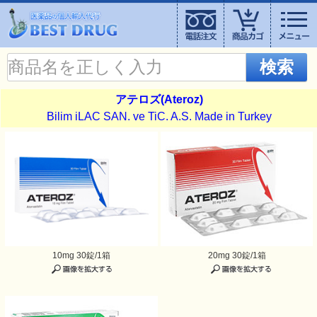
検索
アテロズ(Ateroz)
Bilim iLAC SAN. ve TiC. A.S. Made in Turkey
10mg 30錠/1箱
20mg 30錠/1箱