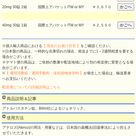
20mg 30錠 2箱
国際エアパケット/TW or MY
￥
３,６７０
40mg 30錠 1箱
国際エアパケット/TW or MY
￥
２,５５０
※個人輸入商品における
【 現在のお届け目安 】
をご確認ください。
※日本製の商品は、一時的な在庫切れの場合、発送までに1～2週間程度を要する
場合がございます。
※ヤマト便の商品は、ご依頼の数量や配送地域により別の発送便に変更となる場
合がございます。
※
【 通関消費税・通関手数料・保税貨物保管料 】
が発生した場合は、輸送業者
へお支払いください。
配送便についての詳細説明はこちら
商品説明＆記事
アトルバスタチン錠。Bilim社によるジェネリック。
使用方法
アテロズ(Ateroz)の用法・用量などは、日本国の薬機法(旧薬事法)により控えさ
せていただきます。