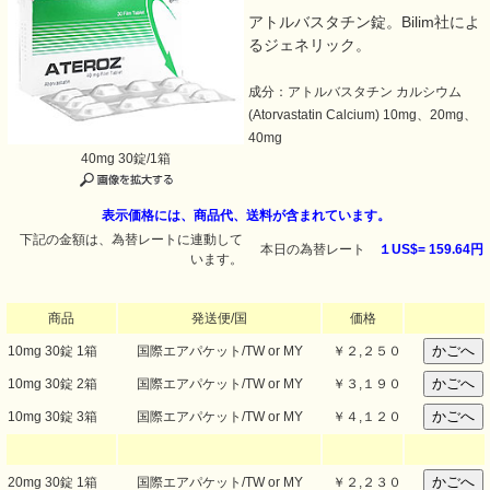
アトルバスタチン錠。Bilim社によ
るジェネリック。
成分：アトルバスタチン カルシウム
(Atorvastatin Calcium) 10mg、20mg、
40mg
40mg 30錠/1箱
表示価格には、商品代、送料が含まれています。
下記の金額は、為替レートに連動して
本日の為替レート
１US$=
159.64円
います。
商品
発送便/国
価格
10mg 30錠 1箱
国際エアパケット/TW or MY
￥
２,２５０
10mg 30錠 2箱
国際エアパケット/TW or MY
￥
３,１９０
10mg 30錠 3箱
国際エアパケット/TW or MY
￥
４,１２０
20mg 30錠 1箱
国際エアパケット/TW or MY
￥
２,２３０