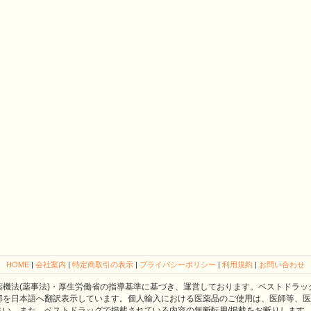
HOME
|
会社案内
|
特定商取引の表示
|
プライバシーポリシー
|
利用規約
|
お問い合わせ
薬機法(薬事法)・厚生労働省の指導基準に基づき、運営しております。ベストドラッ
部を日本語へ翻訳表示しています。個人輸入における医薬品のご使用は、医師等、医
さい。また、ベストドラッグで掲載されている内容の無断転用/掲載をお断りします