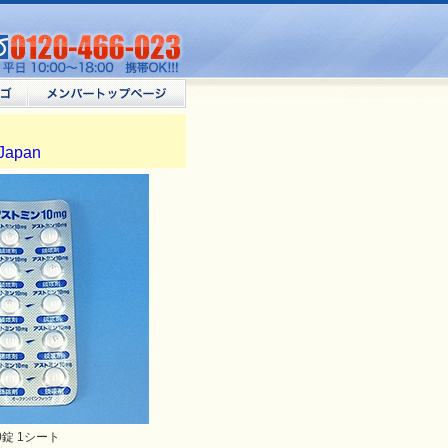
apan
0錠 1シート