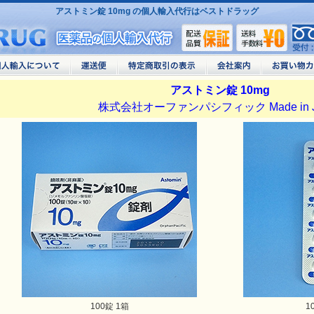
アストミン錠 10mg の個人輸入代行はベストドラッグ
アストミン錠 10mg
株式会社オーファンパシフィック Made in J
100錠 1箱
1