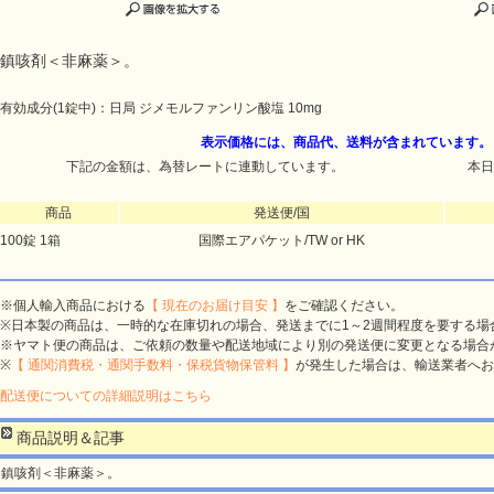
鎮咳剤＜非麻薬＞。
有効成分(1錠中)：日局 ジメモルファンリン酸塩 10mg
表示価格には、商品代、送料が含まれています。
下記の金額は、為替レートに連動しています。
本日
商品
発送便/国
100錠 1箱
国際エアパケット/TW or HK
※個人輸入商品における
【 現在のお届け目安 】
をご確認ください。
※日本製の商品は、一時的な在庫切れの場合、発送までに1～2週間程度を要する場
※ヤマト便の商品は、ご依頼の数量や配送地域により別の発送便に変更となる場合
※
【 通関消費税・通関手数料・保税貨物保管料 】
が発生した場合は、輸送業者へお
配送便についての詳細説明はこちら
商品説明＆記事
鎮咳剤＜非麻薬＞。