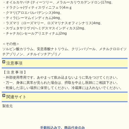
・オイルカヤパチ (ティーツリー、メラルーカリウカデンドロン)17mg、
・ドラクシャ(ヴィティスヴィニフェラ)4ｍｇ
・クマリ(アロエバルバデンシス)4mg、
・ティラ(シーマムインディカム)4mg、
・ラズマリ（ローズマリー、ロズマリナスオフィシナリス)4mg、
・スヴェタサリヴァ(ヘミデスマスインディカス)2mg、
・チャナカ(シセールアリエティナム)2mg
＜その他＞
ソルビン酸カリウム、安息香酸ナトリウム、クリンバゾール、メチルクロロイソ
チアゾリノン、メチルイソチアゾリノ
注意事項
【 注 意 事 項 】
・外部使用専用です。あやまって飲み込まないように気をつけてください。
・万一、身体に異常が見られた場合は、摂取を中止し医師にご相談下さい。
・乾燥した涼しい場所に保管してください。冷蔵庫には入れないでください。
関連サイト
製造元