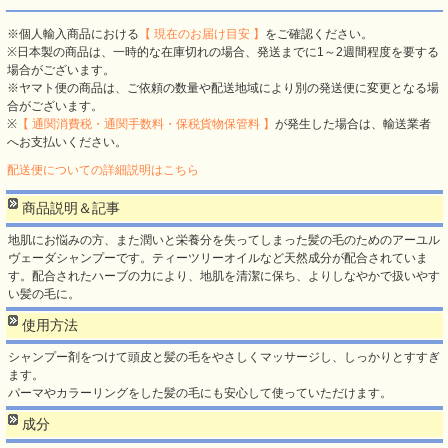
※個人輸入商品における
【 現在のお届け目安 】
をご確認ください。
※日本製の商品は、一時的な在庫切れの場合、発送までに1～2週間程度を要する
場合がございます。
※ヤマト便の商品は、ご依頼の数量や配送地域により別の発送便に変更となる場
合がございます。
※
【 通関消費税・通関手数料・保税貨物保管料 】
が発生した場合は、輸送業者
へお支払いください。
配送便についての詳細説明はこちら
商品説明＆記事
地肌にお悩みの方、また潤いと栄養分を失ってしまった髪の毛のためのアーユル
ヴェーダシャンプーです。ティーツリーオイルなど天然成分が配合されていま
す。配合されたハーブの力により、地肌を清潔に保ち、よりしなやかで扱いやす
い髪の毛に。
使用方法
シャンプー剤をつけて頭皮と髪の毛をやさしくマッサージし、しっかりとすすぎ
ます。
パーマやカラーリングをした髪の毛にも安心して使っていただけます。
成分