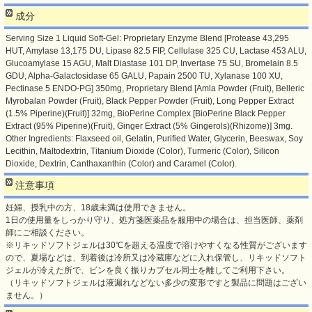
成分
Serving Size 1 Liquid Soft-Gel: Proprietary Enzyme Blend [Protease 43,295
HUT, Amylase 13,175 DU, Lipase 82.5 FIP, Cellulase 325 CU, Lactase 453 ALU,
Glucoamylase 15 AGU, Malt Diastase 101 DP, Invertase 75 SU, Bromelain 8.5
GDU, Alpha-Galactosidase 65 GALU, Papain 2500 TU, Xylanase 100 XU,
Pectinase 5 ENDO-PG] 350mg, Proprietary Blend [Amla Powder (Fruit), Belleric
Myrobalan Powder (Fruit), Black Pepper Powder (Fruit), Long Pepper Extract
(1.5% Piperine)(Fruit)] 32mg, BioPerine Complex [BioPerine Black Pepper
Extract (95% Piperine)(Fruit), Ginger Extract (5% Gingerols)(Rhizome)] 3mg.
Other Ingredients: Flaxseed oil, Gelatin, Purified Water, Glycerin, Beeswax, Soy
Lecithin, Maltodextrin, Titanium Dioxide (Color), Turmeric (Color), Silicon
Dioxide, Dextrin, Canthaxanthin (Color) and Caramel (Color).
注意事項
妊婦、授乳中の方、18歳未満は使用できません。
1日の使用量をしっかり守り、処方箋医薬品を服用中の場合は、担当医師、薬剤
師にご相談ください。
※リキッドソフトジェルは30℃を超える温度で溶けやすくなる性質がございます
ので、夏場などは、到着後は冷所又は冷蔵庫などに入れ保管し、リキッドソフト
ジェルが冷えた所で、ビンを良く振りカプセル同士を離してご利用下さい。
（リキッドソフトジェルは液漏れなどない多少の変形ですと製品に問題はござい
ません。）