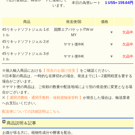
下記の金額は、為替レートに連動して
本日の為替レート
１US$=
159.64円
います。
商品
発送便/国
価格
45リキッドソフトジェル 1ボ
国際エアパケット/TW or
￥
欠品中
トル
MY
45リキッドソフトジェル 2ボ
ヤマト便/HK
￥
欠品中
トル
45リキッドソフトジェル 3ボ
ヤマト便/HK
￥
欠品中
トル
※個人輸入商品における
【 現在のお届け目安 】
をご確認ください。
※日本製の商品は、一時的な在庫切れの場合、発送までに1～2週間程度を要する
場合がございます。
※ヤマト便の商品は、ご依頼の数量や配送地域により別の発送便に変更となる場
合がございます。
※
【 通関消費税・通関手数料・保税貨物保管料 】
が発生した場合は、輸送業者
へお支払いください。
配送便についての詳細説明はこちら
商品説明＆記事
お腹が張る方に。植物性成分や酵素を配合。