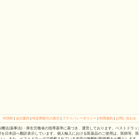
HOME
|
会社案内
|
特定商取引の表示
|
プライバシーポリシー
|
利用規約
|
お問い合わせ
薬機法(薬事法)・厚生労働省の指導基準に基づき、運営しております。ベストドラッ
部を日本語へ翻訳表示しています。個人輸入における医薬品のご使用は、医師等、医
さい。また、ベストドラッグで掲載されている内容の無断転用/掲載をお断りします