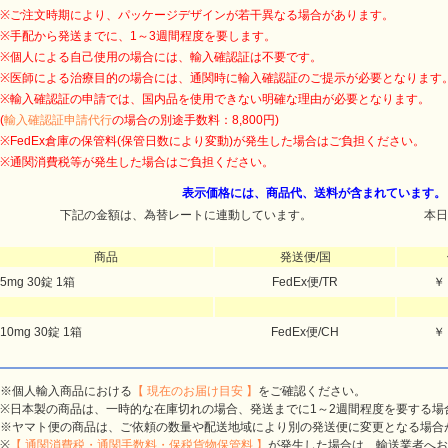
※ご注文時期により、パッケージデザインが若干異なる場合があります。
※手配から発送までに、1～3週間程度を要します。
※個人による自己使用の場合には、輸入確認証は不要です。
※医師による治療目的の場合には、通関時に輸入確認証のご提示が必要となります
※輸入確認証の申請では、国内品を使用できない明確な理由が必要となります。
(
輸入確認証申請代行
の場合の別途手数料：8,800円)
※FedEx倉庫の保管料(保管日数により変動)が発生した場合はご負担ください。
※通関消費税等が発生した場合はご負担ください。
表示価格には、商品代、送料が含まれています。
下記の金額は、為替レートに連動しています。
本日
商品
発送便/国
5mg 30錠 1箱
FedEx便/TR
￥
10mg 30錠 1箱
FedEx便/CH
￥
※個人輸入商品における
【 現在のお届け目安 】
をご確認ください。
※日本製の商品は、一時的な在庫切れの場合、発送までに1～2週間程度を要する場
※ヤマト便の商品は、ご依頼の数量や配送地域により別の発送便に変更となる場合
※
【 通関消費税・通関手数料・保税貨物保管料 】
が発生した場合は、輸送業者へお