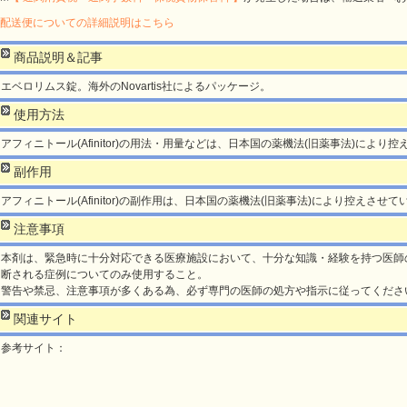
配送便についての詳細説明はこちら
商品説明＆記事
エベロリムス錠。海外のNovartis社によるパッケージ。
使用方法
アフィニトール(Afinitor)の用法・用量などは、日本国の薬機法(旧薬事法)により
副作用
アフィニトール(Afinitor)の副作用は、日本国の薬機法(旧薬事法)により控えさせ
注意事項
本剤は、緊急時に十分対応できる医療施設において、十分な知識・経験を持つ医師
断される症例についてのみ使用すること。
警告や禁忌、注意事項が多くある為、必ず専門の医師の処方や指示に従ってくださ
関連サイト
参考サイト：