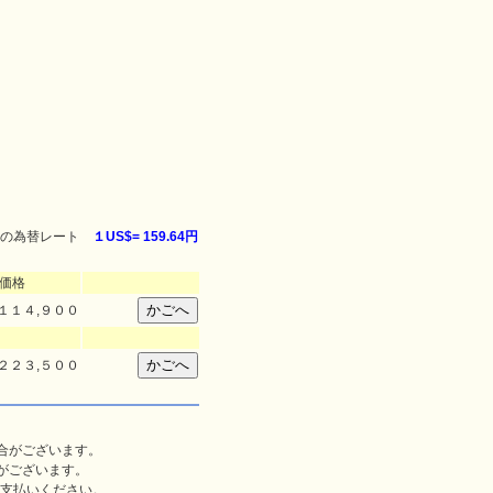
。
の為替レート
１US$=
159.64円
価格
１１４,９００
２２３,５００
合がございます。
がございます。
支払いください。