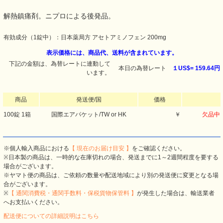
解熱鎮痛剤。ニプロによる後発品。
有効成分（1錠中）：日本薬局方 アセトアミノフェン 200mg
表示価格には、商品代、送料が含まれています。
下記の金額は、為替レートに連動して
本日の為替レート
１US$=
159.64円
います。
商品
発送便/国
価格
100錠 1箱
国際エアパケット/TW or HK
￥
欠品中
※個人輸入商品における
【 現在のお届け目安 】
をご確認ください。
※日本製の商品は、一時的な在庫切れの場合、発送までに1～2週間程度を要する
場合がございます。
※ヤマト便の商品は、ご依頼の数量や配送地域により別の発送便に変更となる場
合がございます。
※
【 通関消費税・通関手数料・保税貨物保管料 】
が発生した場合は、輸送業者
へお支払いください。
配送便についての詳細説明はこちら