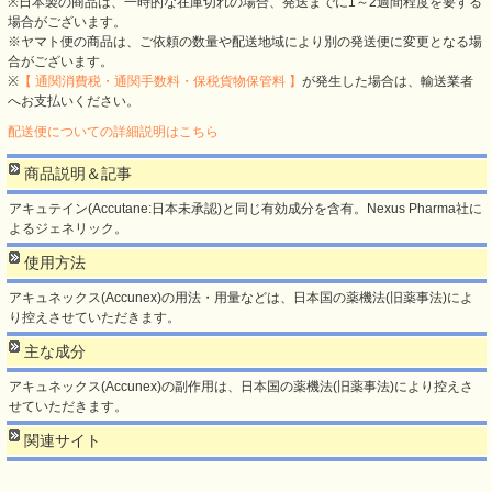
※日本製の商品は、一時的な在庫切れの場合、発送までに1～2週間程度を要する
場合がございます。
※ヤマト便の商品は、ご依頼の数量や配送地域により別の発送便に変更となる場
合がございます。
※
【 通関消費税・通関手数料・保税貨物保管料 】
が発生した場合は、輸送業者
へお支払いください。
配送便についての詳細説明はこちら
商品説明＆記事
アキュテイン(Accutane:日本未承認)と同じ有効成分を含有。Nexus Pharma社に
よるジェネリック。
使用方法
アキュネックス(Accunex)の用法・用量などは、日本国の薬機法(旧薬事法)によ
り控えさせていただきます。
主な成分
アキュネックス(Accunex)の副作用は、日本国の薬機法(旧薬事法)により控えさ
せていただきます。
関連サイト