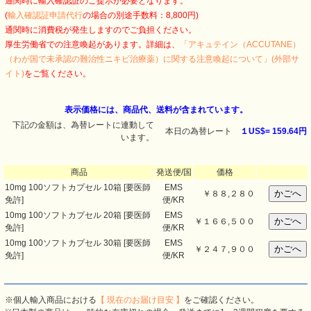
通関時に輸入確認証のご提示が必要となります。
(
輸入確認証申請代行
の場合の別途手数料：8,800円)
通関時に消費税が発生しますのでご負担ください。
厚生労働省での注意喚起があります。詳細は、
「アキュテイン（ACCUTANE）
（わが国で未承認の難治性ニキビ治療薬）に関する注意喚起について」(外部サ
イト)
をご覧ください。
表示価格には、商品代、送料が含まれています。
下記の金額は、為替レートに連動して
本日の為替レート
１US$=
159.64円
います。
商品
発送便/国
価格
10mg 100ソフトカプセル 10箱 [要医師
EMS
￥
８８,２８０
免許]
便/KR
10mg 100ソフトカプセル 20箱 [要医師
EMS
￥
１６６,５００
免許]
便/KR
10mg 100ソフトカプセル 30箱 [要医師
EMS
￥
２４７,９００
免許]
便/KR
※個人輸入商品における
【 現在のお届け目安 】
をご確認ください。