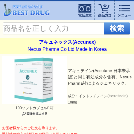
検索
アキュネックス(Accunex)
Nexus Pharma Co Ltd Made in Korea
アキュテイン(Accutane:日本未承
認)と同じ有効成分を含有。Nexus
Pharma社によるジェネリック。
成分：イソトレチノイン(Isotretinoin)
10mg
100ソフトカプセル/1箱
お医者様からのご注文を承ります。