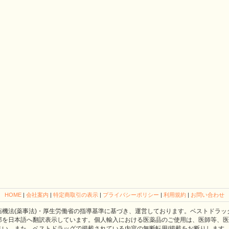
HOME
|
会社案内
|
特定商取引の表示
|
プライバシーポリシー
|
利用規約
|
お問い合わせ
薬機法(薬事法)・厚生労働省の指導基準に基づき、運営しております。ベストドラッ
部を日本語へ翻訳表示しています。個人輸入における医薬品のご使用は、医師等、医
さい。また、ベストドラッグで掲載されている内容の無断転用/掲載をお断りします