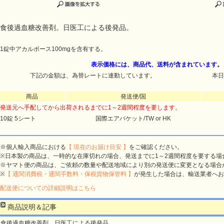
食後過血糖改善剤。日医工による後発品。
1錠中アカルボース100mgを含有する。
表示価格には、商品代、送料が含まれています。
下記の金額は、為替レートに連動しています。
本日
商品
発送便/国
発送元へ手配してから出荷されるまでに1～2週間程度を要します。
10錠 5シート
国際エアパケット/TW or HK
※個人輸入商品における
【 現在のお届け目安 】
をご確認ください。
※日本製の商品は、一時的な在庫切れの場合、発送までに1～2週間程度を要する場
※ヤマト便の商品は、ご依頼の数量や配送地域により別の発送便に変更となる場合
※
【 通関消費税・通関手数料・保税貨物保管料 】
が発生した場合は、輸送業者へお
配送便についての詳細説明はこちら
商品説明＆記事
食後過血糖改善剤。日医工による後発品。