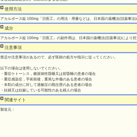
使用方法
アカルボース錠 100mg「日医工」の用法・用量などは、日本国の薬機法(旧薬事法
成分
アカルボース錠 100mg「日医工」の副作用は、日本国の薬機法(旧薬事法)により
注意事項
禁忌や注意事項があるので、必ず医師の処方や指示に従ってください。
以下の場合は使用しないでください。
・重症ケトーシス，糖尿病性昏睡又は前昏睡の患者の場合
・重症感染症，手術前後，重篤な外傷のある患者の場合
・本剤の成分に対して過敏症の既往歴のある患者の場合
・妊婦又は妊娠している可能性のある婦人の場合
関連サイト
製造元：