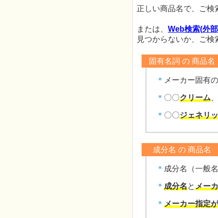
正しい商品名で、ご検
または、
Web検索(外
見つからないか、ご検
固有名詞 の 商品名
メーカー固有
〇〇
クリーム
〇〇
ジェネリッ
成分名 の 商品名
成分名（一般
成分名
と
メーカ
メーカー指定